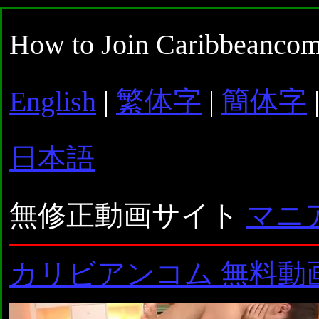
How to Join Caribbeancom
English
|
繁体字
|
簡体字
日本語
無修正動画サイト
マニ
カリビアンコム 無料動