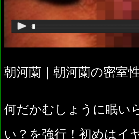
朝河蘭｜朝河蘭の密室
何だかむしょうに眠い
い？を強行！初めはイ