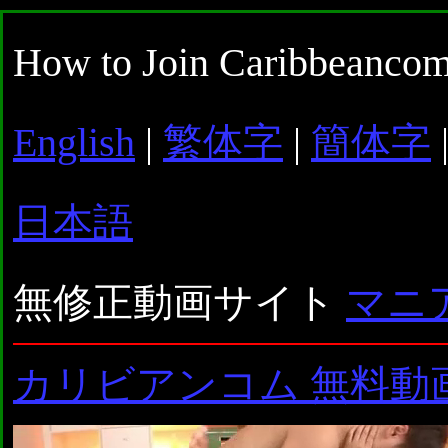
How to Join Caribbeancom
English
|
繁体字
|
簡体字
日本語
無修正動画サイト
マニ
カリビアンコム 無料動