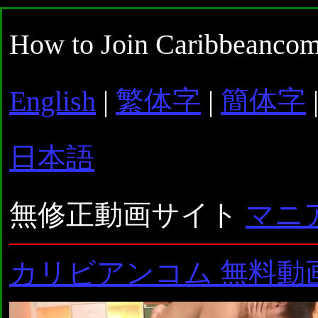
How to Join Caribbeancom
English
|
繁体字
|
簡体字
日本語
無修正動画サイト
マニ
カリビアンコム 無料動