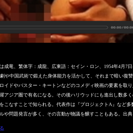
成竜、繁体字：成龍、広東語：セイン・ロン、1954年4月7
型。京劇や中国武術で鍛えた身体能力を活かして、それまで暗い復
ロイドやバスター・キートンなどのコメディ映画の要素を取り
躍アジア圏で有名になる。その後ハリウッドにも進出し数多く
をこなすことで知られる。代表作は『プロジェクトA』など多
や問題発言が多く、その言動が物議を醸すこともある。出典：wik
る