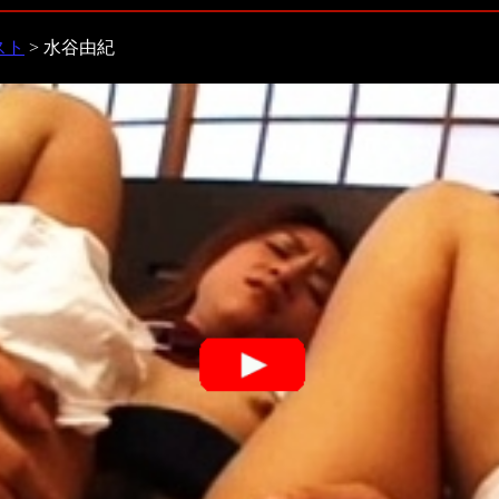
スト
> 水谷由紀