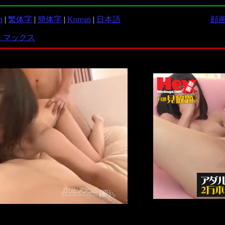
h
|
繁体字
|
簡体字
|
Korean
|
日本語
顔画
 マックス