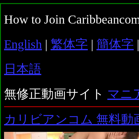
How to Join Caribbeancom
English
|
繁体字
|
簡体字
日本語
無修正動画サイト
マニ
カリビアンコム 無料動