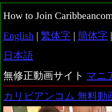
How to Join Caribbeancom
English
|
繁体字
|
簡体字
日本語
無修正動画サイト
マニ
カリビアンコム 無料動