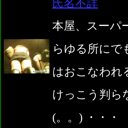
氏名不詳
本屋、スーパ
らゆる所に
はおこなわれる
けっこう判らな
(。。) ・・・