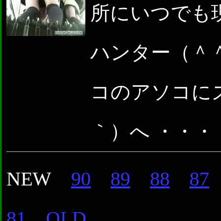
所にいつでも
ハンター（＾
コのアソコに
｀）へ ・・・
NEW
90
89
88
87
81
OLD