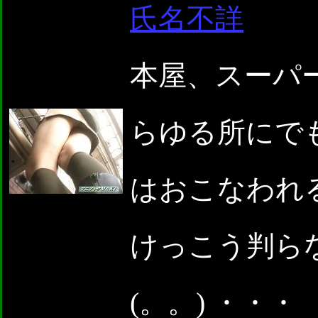
氏名不詳
本屋、スーパ
らゆる所にで
はおこなわれる
けっこう判らな
(。。) ・・・