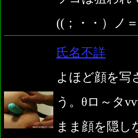
((；・・）ノ
氏名不詳
よほど顔を写
う。θロ～タv
まま顔を隠し