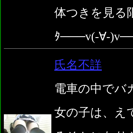
体つきを見る
ﾀ───v(-∀-)v
氏名不詳
電車の中でバ
女の子は、え