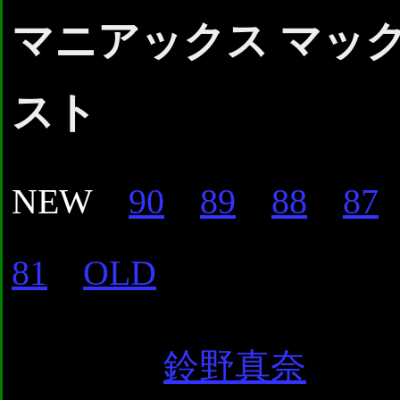
マニアックス マッ
スト
NEW
90
89
88
87
81
OLD
鈴野真奈