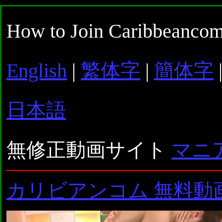
How to Join Caribbeancom
English
|
繁体字
|
簡体字
日本語
無修正動画サイト
マニ
カリビアンコム 無料動