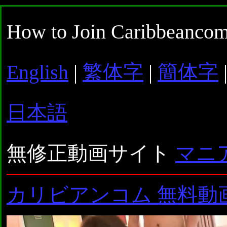
How to Join Caribbeancom
English
|
繁体字
|
簡体字
日本語
無修正動画サイト
マニ
カリビアンコム 無料動